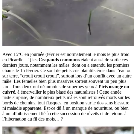
Rechercher
Menu
Menu
Avec 15°C en journée (février est normalement le mois le plus froid
en Picardie…!) les
Crapauds communs
étaient aussi de sortie ces
derniers jours, notamment les mâles, dont on a entendu les premiers
chants le 15 février. Ce sont de petits cris plaintifs émis dans l’eau ou
sur terre, “crouit crouit crouit”, surtout lors d’un conflit avec un autre
mâle. Les femelles bien plus massives sortent souvent un peu plus
tard. Tous deux ont néanmoins de superbes yeux à
l’iris orangé ou
cuivré
, à émerveiller le plus blasé des naturalistes ! Cette année,
triste surprise, de nombreux petits mâles sont retrouvés morts sur les
bords de chemins, tout flasques, en position sur le dos sans blessure
ni maladie apparente. Est-ce dû à un manque de nourriture, ou bien
à un affaiblissement lié à cette succession de réveils et de retours à
l’hibernation au fil des mois… ?