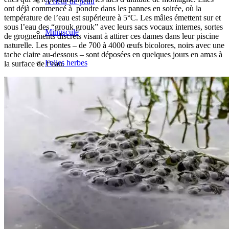
A fleur de peau
ont déjà commencé à pondre dans les pannes en soirée, où la
température de l’eau est supérieure à 5°C. Les mâles émettent sur et
sous l’eau des “grouk grouk” avec leurs sacs vocaux internes, sortes
Minuscule
de grognements discrets visant à attirer ces dames dans leur piscine
naturelle. Les pontes – de 700 à 4000 œufs bicolores, noirs avec une
tache claire au-dessous – sont déposées en quelques jours en amas à
Folles herbes
la surface de l’eau.
Brèves hirsutes
J’ambassade ↓
Favoriser la nature dans son jardin
Sciences participatives [pour tous]
Saisir des données [naturalistes]