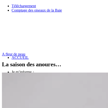
Téléchargement
Comptage des oiseaux de la Baie
A fleur de peau
ACCUEIL
La saison des anoures…
Je m’informe ↓
Un espace préservé
A quelle saison venir ?