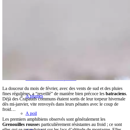
Sites et spots ornitho +
La TV du Marquenterre
Le Site Internet (sortir)
Je curiotise ↓
Faune et flore remarquables
La douceur du mois de février, avec des vents de sud et des pluies
fines régulières, a “reveillé” de manière bien précoce les
batraciens
.
A plumes
Déjà des Crapauds communs étaient sortis de leur torpeur hivernale
dès mi-janvier, vite renvoyés dans leurs pénates avec le coup de
froid…
A poil
Les premiers amphibiens observés sont généralement les
Grenouilles rousse
s particulièrement résistantes au froid ; ce sont
elles qui se reproduisent sur les lacs d’altitude de montagne. Elles