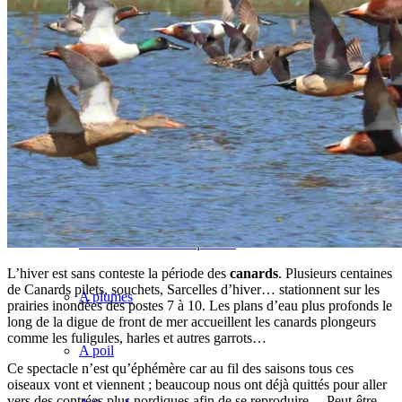
Sites et spots ornitho +
La TV du Marquenterre
Le Site Internet (sortir)
Je curiotise ↓
Faune et flore remarquables
L’hiver est sans conteste la période des
canards
. Plusieurs centaines
de Canards pilets, souchets, Sarcelles d’hiver… stationnent sur les
A plumes
prairies inondées des postes 7 à 10. Les plans d’eau plus profonds le
long de la digue de front de mer accueillent les canards plongeurs
comme les fuligules, harles et autres garrots…
A poil
Ce spectacle n’est qu’éphémère car au fil des saisons tous ces
oiseaux vont et viennent ; beaucoup nous ont déjà quittés pour aller
vers des contrées plus nordiques afin de se reproduire… Peut-être