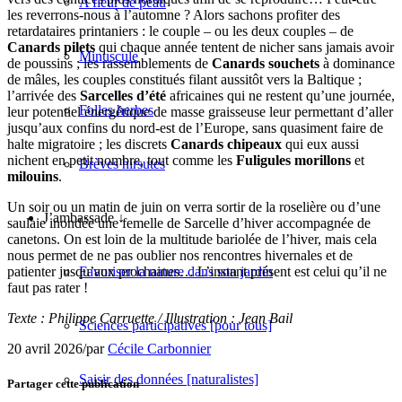
A fleur de peau
les reverrons-nous à l’automne ? Alors sachons profiter des
retardataires printaniers : le couple – ou les deux couples – de
Canards pilets
qui chaque année tentent de nicher sans jamais avoir
Minuscule
de poussins ; les rassemblements de
Canards souchets
à dominance
de mâles, les couples constitués filant aussitôt vers la Baltique ;
l’arrivée des
Sarcelles d’été
africaines qui ne restent qu’une journée,
Folles herbes
leur potentiel énergétique de masse graisseuse leur permettant d’aller
jusqu’aux confins du nord-est de l’Europe, sans quasiment faire de
halte migratoire ; les discrets
Canards chipeaux
qui eux aussi
nichent en petit nombre, tout comme les
Fuligules morillons
et
Brèves hirsutes
milouins
.
Un soir ou un matin de juin on verra sortir de la roselière ou d’une
J’ambassade ↓
saulaie inondée une femelle de Sarcelle d’hiver accompagnée de
canetons. On est loin de la multitude bariolée de l’hiver, mais cela
nous permet de ne pas oublier nos rencontres hivernales et de
patienter jusqu’aux prochaines… L’instant présent est celui qu’il ne
Favoriser la nature dans son jardin
faut pas rater !
Texte : Philippe Carruette / Illustration : Jean Bail
Sciences participatives [pour tous]
20 avril 2026
/
par
Cécile Carbonnier
Saisir des données [naturalistes]
Partager cette publication