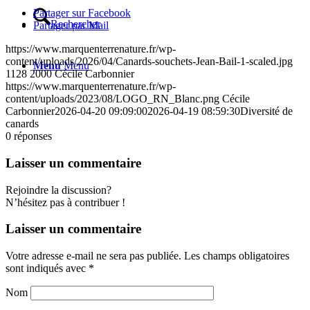
Partager sur Facebook
Rechercher
Partager par Mail
https://www.marquenterrenature.fr/wp-
content/uploads/2026/04/Canards-souchets-Jean-Bail-1-scaled.jpg
Menu
Menu
1128
2000
Cécile Carbonnier
https://www.marquenterrenature.fr/wp-
content/uploads/2023/08/LOGO_RN_Blanc.png
Cécile
Carbonnier
2026-04-20 09:09:00
2026-04-19 08:59:30
Diversité de
canards
0
réponses
Laisser un commentaire
Rejoindre la discussion?
N’hésitez pas à contribuer !
Laisser un commentaire
Votre adresse e-mail ne sera pas publiée.
Les champs obligatoires
sont indiqués avec
*
Nom