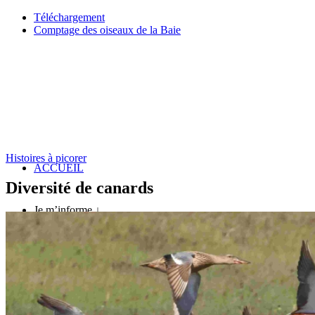
Téléchargement
Comptage des oiseaux de la Baie
Histoires à picorer
ACCUEIL
Diversité de canards
Je m’informe ↓
Un espace préservé
A quelle saison venir ?