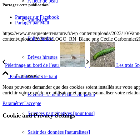
A fleur de peau
Partager cette publication
Partager sur Facebook
Minuscule
Partager par Mail
https://www.marquenterrenature.fr/wp-content/uploads/2023/10/Van
Folles herbes
content/uploads/2023/08/LOGO_RN_Blanc.png
Cécile Carbonnier
2
Brèves hirsutes
Pèlerinage au bord de l’eau
Les trois S
J’ambassade ↓
Faire défiler vers le haut
Nous pouvons demander que des cookies soient installés sur votre app
enrichir votre expérience utilisateur et pour personnaliser votre relatio
Favoriser la nature dans son jardin
Paramétrer
J'accepte
Sciences participatives [pour tous]
Cookie and Privacy Settings
Saisir des données [naturalistes]