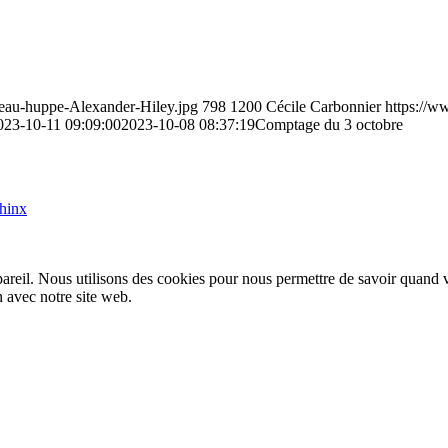
neau-huppe-Alexander-Hiley.jpg
798
1200
Cécile Carbonnier
https://w
023-10-11 09:09:00
2023-10-08 08:37:19
Comptage du 3 octobre
phinx
areil. Nous utilisons des cookies pour nous permettre de savoir quand 
n avec notre site web.