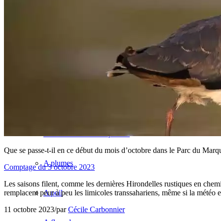
Sites et spots ornitho +
La TV du Marquenterre
Le Site Internet (sortir)
Je curiotise ↓
Faune et flore remarquables
Que se passe-t-il en ce début du mois d’octobre dans le Parc du Marqu
A plumes
Comptage du 3 octobre 2023
Les saisons filent, comme les dernières Hirondelles rustiques en chemin
remplacent peur à peu les limicoles transsahariens, même si la météo 
A poil
11 octobre 2023
/
par
Cécile Carbonnier