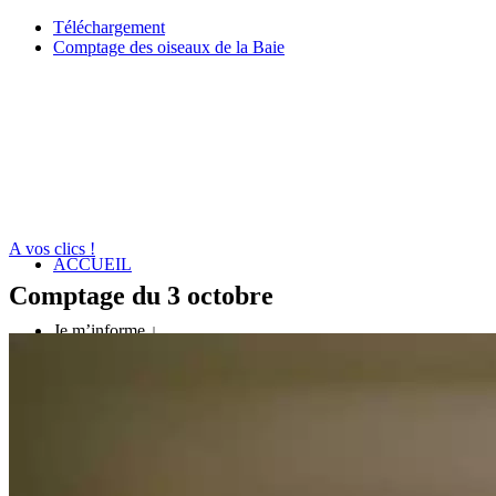
Téléchargement
Comptage des oiseaux de la Baie
A vos clics !
ACCUEIL
Comptage du 3 octobre
Je m’informe ↓
Un espace préservé
A quelle saison venir ?